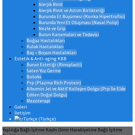
Alerjik Rinit
Alerjik Rinit ve Astım Birlikteliği
Burunda Et Büyümesi (Konka Hipertrofisi)
Burunda Yeni Et Oluşması (Nasal Polip)
Nezle ve Grip
Burun Kanamaları ve Tedavisi
Boğaz Hastalıkları
Kulak Hastalıkları
Baş – Boyun Hastalıkları
Estetik & Anti-aging KBB
Burun Estetiği (Rinoplasti)
Saten Yüz Germe
Botoks
Prp (Plazma Rich Protein)
Albumin Jel ve Aktif Kollejen Dolgu (Prp İle Elde
Edilen Doğal Dolgu)
Mezoterapi
Galeri
İletişim
Türkçe
(
Türkçe
)
Yaşlılığa Bağlı İşitme Kaybı (Sinir Harabiyetine Bağlı İşitme