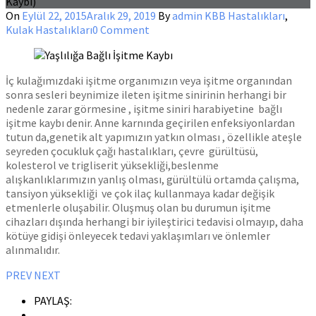
Kaybı)
On
Eylül 22, 2015
Aralık 29, 2019
By
admin
KBB Hastalıkları
,
Kulak Hastalıkları
0 Comment
İç kulağımızdaki işitme organımızın veya işitme organından
sonra sesleri beynimize ileten işitme sinirinin herhangi bir
nedenle zarar görmesine , işitme siniri harabiyetine bağlı
işitme kaybı denir. Anne karnında geçirilen enfeksiyonlardan
tutun da,genetik alt yapımızın yatkın olması , özellikle ateşle
seyreden çocukluk çağı hastalıkları, çevre gürültüsü,
kolesterol ve trigliserit yüksekliği,beslenme
alışkanlıklarımızın yanlış olması, gürültülü ortamda çalışma,
tansiyon yüksekliği ve çok ilaç kullanmaya kadar değişik
etmenlerle oluşabilir. Oluşmuş olan bu durumun işitme
cihazları dışında herhangi bir iyileştirici tedavisi olmayıp, daha
kötüye gidişi önleyecek tedavi yaklaşımları ve önlemler
alınmalıdır.
PREV
NEXT
PAYLAŞ: