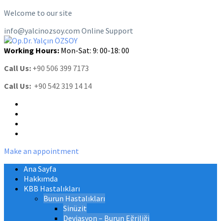
Welcome to our site
info@yalcinozsoy.com
Online Support
Working Hours:
Mon-Sat: 9: 00-18: 00
Call Us:
+90 506 399 7173
Call Us:
+90 542 319 14 14
Make an appointment
Ana Sayfa
Hakkımda
KBB Hastalıkları
Burun Hastalıkları
Sinüzit
Deviasyon – Burun Eğriliği