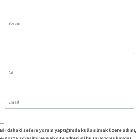
Bir dahaki sefere yorum yaptığımda kullanılmak üzere adımı,
e-posta adresimi ve web site adresimi bu tarayıcıya kaydet.