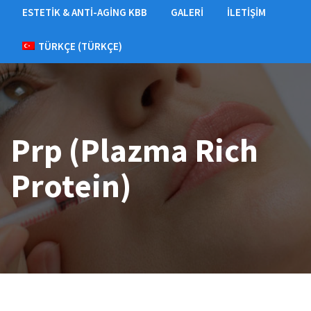
ESTETIK & ANTI-AGING KBB
GALERI
İLETIŞIM
TÜRKÇE
(
TÜRKÇE
)
Prp (Plazma Rich
Protein)