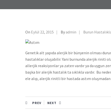
On
Eylül 22, 2015
By
admin
Burun Hastalıkla
Genetik alt yapıda alerjik bir bünyenin olması dur
hastalıklar oluşabilir. Yani burnunda alerjik riniti 
allerjik reaksiyonlar ya zaten vardır ya da uygun zem
başka bir alerjik hastalık ta sıklıkla vardır. Bu ne
ele alıp, alerjik rinitli bir hastada astım oluşmad
PREV
NEXT