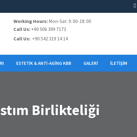
Working Hours:
Mon-Sat: 9: 00-18: 00
Call Us:
+90 506 399 7173
Call Us:
+90 542 319 14 14
RI
ESTETIK & ANTI-AGING KBB
GALERI
İLETIŞIM
Astım Birlikteliği