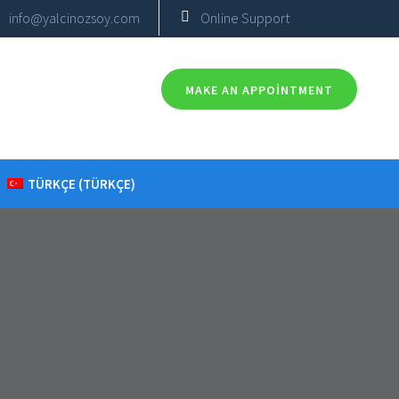
info@yalcinozsoy.com
Online Support
MAKE AN APPOINTMENT
TÜRKÇE
(
TÜRKÇE
)