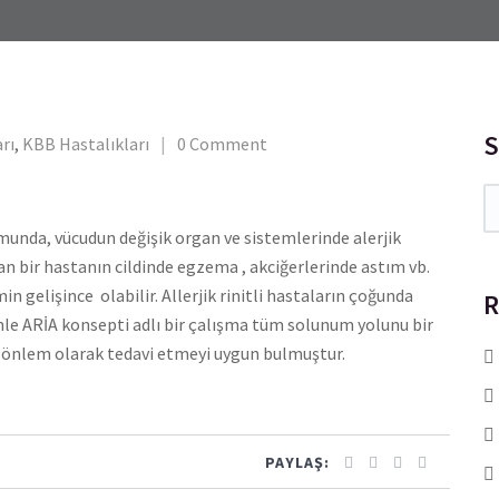
S
rı
,
KBB Hastalıkları
0 Comment
umunda, vücudun değişik organ ve sistemlerinde alerjik
olan bir hastanın cildinde egzema , akciğerlerinde astım vb.
in gelişince olabilir. Allerjik rinitli hastaların çoğunda
R
denle ARİA konsepti adlı bir çalışma tüm solunum yolunu bir
an önlem olarak tedavi etmeyi uygun bulmuştur.
PAYLAŞ: