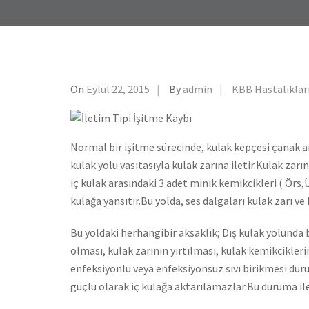
On
Eylül 22, 2015
By
admin
KBB Hastalıklar
Normal bir işitme sürecinde, kulak kepçesi çanak an
kulak yolu vasıtasıyla kulak zarına iletir.Kulak zarı
iç kulak arasındaki 3 adet minik kemikcikleri ( Örs,Ü
kulağa yansıtır.Bu yolda, ses dalgaları kulak zarı ve 
Bu yoldaki herhangibir aksaklık; Dış kulak yolunda 
olması, kulak zarının yırtılması, kulak kemikcikler
enfeksiyonlu veya enfeksiyonsuz sıvı birikmesi dur
güçlü olarak iç kulağa aktarılamazlar.Bu duruma ilet