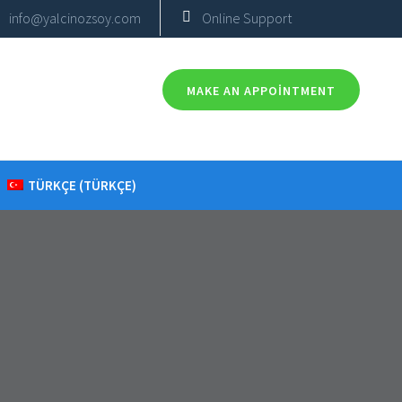
info@yalcinozsoy.com
Online Support
MAKE AN APPOINTMENT
TÜRKÇE
(
TÜRKÇE
)