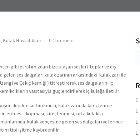
S
ı
,
Kulak Hastalıkları
0 Comment
ten gibi etrafımızdan bize ulaşan sesleri toplar ve dış
na gelen ses dalgaları kulak zarının arkasındaki kulak zarı ile
zengi ve Çekiç kemiği ) titreştirerek ses dalgalarını iç
R
kemikciklerin vasıtasıyla güçlendirilerek iç kulağa iletilir.
buşon denilen kir birikmesi, kulak zarında kireçlenme
inin erimesi , kopması, kireçlenmesi, orta kulakta
umunlarında kulak kepçesine gelen ses dalgaları yeterince
im tipi işitme kaybı denilir.