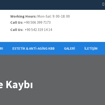
Working Hours:
Mon-Sat: 9: 00-18: 00
Call Us:
+90 506 399 7173
Call Us:
+90 542 319 14 14
RI
ESTETIK & ANTI-AGING KBB
GALERI
İLETIŞIM
e Kaybı