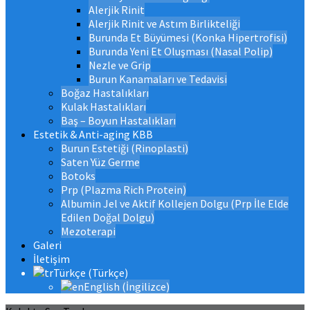
Alerjik Rinit
Alerjik Rinit ve Astım Birlikteliği
Burunda Et Büyümesi (Konka Hipertrofisi)
Burunda Yeni Et Oluşması (Nasal Polip)
Nezle ve Grip
Burun Kanamaları ve Tedavisi
Boğaz Hastalıkları
Kulak Hastalıkları
Baş – Boyun Hastalıkları
Estetik & Anti-aging KBB
Burun Estetiği (Rinoplasti)
Saten Yüz Germe
Botoks
Prp (Plazma Rich Protein)
Albumin Jel ve Aktif Kollejen Dolgu (Prp İle Elde
Edilen Doğal Dolgu)
Mezoterapi
Galeri
İletişim
Türkçe
(
Türkçe
)
English
(
İngilizce
)