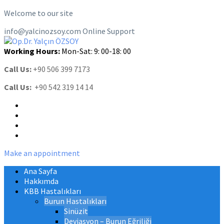
Welcome to our site
info@yalcinozsoy.com
Online Support
Working Hours:
Mon-Sat: 9: 00-18: 00
Call Us:
+90 506 399 7173
Call Us:
+90 542 319 14 14
Make an appointment
Ana Sayfa
Hakkımda
KBB Hastalıkları
Burun Hastalıkları
Sinüzit
Deviasyon – Burun Eğriliği