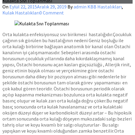
Kulakta Sıvı Toplanması
On
Eylül 22, 2015
Aralık 29, 2019
By
admin
KBB Hastalıkları
,
Kulak Hastalıkları
0 Comment
Orta kulakta enfeksiyonsuz sıvı birikmesi hastalığıdır.Çocukluk
çağının sık görülen bu hastalığının nedeni Geniz boşluğu ile
orta kulağı birbirine bağlayan anatomik bir kanal olan Östachi
kanalının iyi çalışmamasıdır. Sebepleri arasında östachi
borusunun çocukluk yıllarında daha kıkırdaklaşmamış kanal
yapısı, Östachi borusunu açan kasları güçsüzlüğü , Allerjik rinit,
geniz etinin büyük olması ve yerçekimine göre östachi
borusunun daha dikey bir pozisyon alması gibi nedenlerle bir
şekilde östachi borusunun tam olarak görev yapamaması en
çok kabul gören teoridir. Östachi borusunun periodik olarak
açılıp kapanma mekanizması bozulunca orta kulakta negatif
basınç oluşur ve kulak zarı orta kulağa doğru çöker.Bu negatif
basıç sonucunda orta kulak havalanamaz ve orta kulaktaki
oksijen düzeyi düşer ve karbondioksit düzeyi artar – Bu hipoksik
ortam sonucunda orta kulağı döşeyen mukozadaki salgı bezleri
tahriş olur ve koyu kıvamlı bir salgı oluştururlar- Bu salgı
yapışkan ve koyu kıvamlı olduğundan zamka benzetilir.Orta