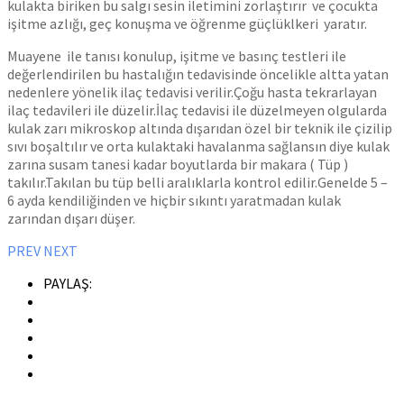
kulakta biriken bu salgı sesin iletimini zorlaştırır ve çocukta
işitme azlığı, geç konuşma ve öğrenme güçlüklkeri yaratır.
Muayene ile tanısı konulup, işitme ve basınç testleri ile
değerlendirilen bu hastalığın tedavisinde öncelikle altta yatan
nedenlere yönelik ilaç tedavisi verilir.Çoğu hasta tekrarlayan
ilaç tedavileri ile düzelir.İlaç tedavisi ile düzelmeyen olgularda
kulak zarı mikroskop altında dışarıdan özel bir teknik ile çizilip
sıvı boşaltılır ve orta kulaktaki havalanma sağlansın diye kulak
zarına susam tanesi kadar boyutlarda bir makara ( Tüp )
takılır.Takılan bu tüp belli aralıklarla kontrol edilir.Genelde 5 –
6 ayda kendiliğinden ve hiçbir sıkıntı yaratmadan kulak
zarından dışarı düşer.
PREV
NEXT
PAYLAŞ: