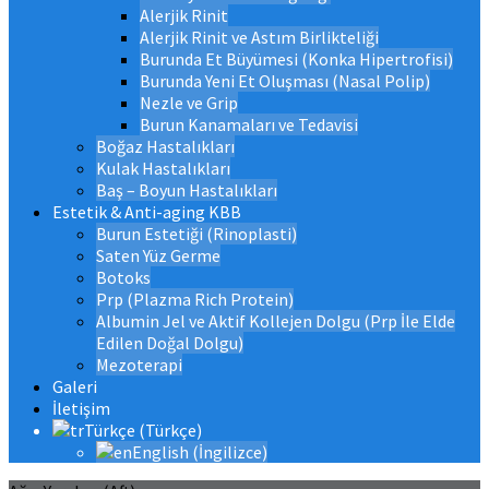
Alerjik Rinit
Alerjik Rinit ve Astım Birlikteliği
Burunda Et Büyümesi (Konka Hipertrofisi)
Burunda Yeni Et Oluşması (Nasal Polip)
Nezle ve Grip
Burun Kanamaları ve Tedavisi
Boğaz Hastalıkları
Kulak Hastalıkları
Baş – Boyun Hastalıkları
Estetik & Anti-aging KBB
Burun Estetiği (Rinoplasti)
Saten Yüz Germe
Botoks
Prp (Plazma Rich Protein)
Albumin Jel ve Aktif Kollejen Dolgu (Prp İle Elde
Edilen Doğal Dolgu)
Mezoterapi
Galeri
İletişim
Türkçe
(
Türkçe
)
English
(
İngilizce
)