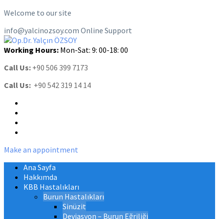
Welcome to our site
info@yalcinozsoy.com
Online Support
Working Hours:
Mon-Sat: 9: 00-18: 00
Call Us:
+90 506 399 7173
Call Us:
+90 542 319 14 14
Make an appointment
Ana Sayfa
Hakkımda
KBB Hastalıkları
Burun Hastalıkları
Sinüzit
Deviasyon – Burun Eğriliği