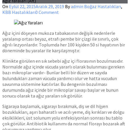
Ağız Yaraları (Aft)
On
Eylül 22, 2015
Aralık 29, 2019
By
admin
Boğaz Hastalıkları
,
KBB Hastalıkları
0 Comment
Ağız içini döşeyen mukoza tabakasının değişik nedenlerle
yaralanıp ortası beyaz, etrafı pembe bir çizgi ile sınırlı, çok
ağrılı lezyonlardır. Toplumda her 100 kişiden 50 si hayatının bir
döneminde bu yaralar ile karşılaşmıştır.
Klinikte görülen en sık sebebi ağız içi florasının bozulmasıdır.
Normalde ağız içinde vücuda yararlı olarak bulunması gereken
bazı mikroplar vardır- Bunlar belli bir düzen ve sayıda
bulundukları zaman vücuda yardımcı olur ve hatta vucudun
savunma sistemine katılırlar. Bu dengenin bozulması
durumunda ağız içinde bir mikroplar savaşı başlar ve bunun
sonucu olarak ta ağız yaraları sık görülür.
Sigaraya başlamak, sigarayı bırakmak, diş ve dil hijyen
bozuklukları, aşırı baharatlı ve acılı yeme, diş kırıkları ve dolgu
eksiklikleri, üst solunum yolu enfeksiyonları sonrası bu tablo
çok görülür. Antibiotik kullanımı da normal florayı bozarak aft
oluşumuna yardımcı olur.