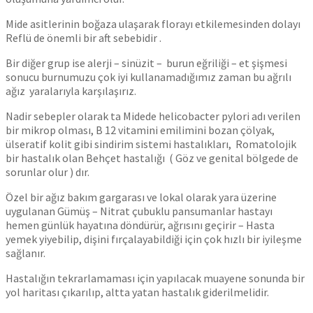
Mide asitlerinin boğaza ulaşarak florayı etkilemesinden dolayı
Reflü de önemli bir aft sebebidir .
Bir diğer grup ise alerji – sinüzit – burun eğriliği – et şişmesi
sonucu burnumuzu çok iyi kullanamadığımız zaman bu ağrılı
ağız yaralarıyla karşılaşırız.
Nadir sebepler olarak ta Midede helicobacter pylori adı verilen
bir mikrop olması, B 12 vitamini emilimini bozan çölyak,
ülseratif kolit gibi sindirim sistemi hastalıkları, Romatolojik
bir hastalık olan Behçet hastalığı ( Göz ve genital bölgede de
sorunlar olur ) dır.
Özel bir ağız bakım gargarası ve lokal olarak yara üzerine
uygulanan Gümüş – Nitrat çubuklu pansumanlar hastayı
hemen günlük hayatına döndürür, ağrısını geçirir – Hasta
yemek yiyebilip, dişini fırçalayabildiği için çok hızlı bir iyileşme
sağlanır.
Hastalığın tekrarlamaması için yapılacak muayene sonunda bir
yol haritası çıkarılıp, altta yatan hastalık giderilmelidir.